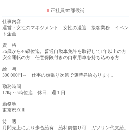
■
正社員/幹部候補
仕事内容
運営・女性のマネジメント 女性の送迎 接客業務 イベン
ト企画
資 格
26歳から40歳位迄。普通自動車免許を取得して1年以上の方
安全運転の方 任意保険付きの自家用車を持ち込める方
給 与
300,000円～ 仕事の頑張り次第で随時昇給あります。
勤務時間
17時～5時位迄 休日、週１日
勤務地
東京都立川
待 遇
月間売上により歩合給有 給料前借り可 ガソリン代支給。